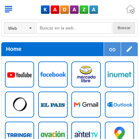
V
Web
Home