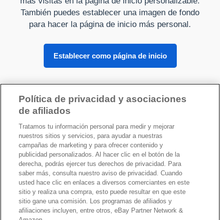
más visitas en la página de inicio personalizable.
También puedes establecer una imagen de fondo
para hacer la página de inicio más personal.
Establecer como página de inicio
Política de privacidad y asociaciones
Sobre Kadaza
de afiliados
Tratamos tu información personal para medir y mejorar
nuestros sitios y servicios, para ayudar a nuestras
campañas de marketing y para ofrecer contenido y
publicidad personalizados. Al hacer clic en el botón de la
derecha, podrás ejercer tus derechos de privacidad. Para
saber más, consulta nuestro aviso de privacidad. Cuando
Tus derechos de privacidad
usted hace clic en enlaces a diversos comerciantes en este
sitio y realiza una compra, esto puede resultar en que este
sitio gane una comisión. Los programas de afiliados y
©2026 Kadaza -
Privacidad
-
Condiciones
afiliaciones incluyen, entre otros, eBay Partner Network &
Amazon.